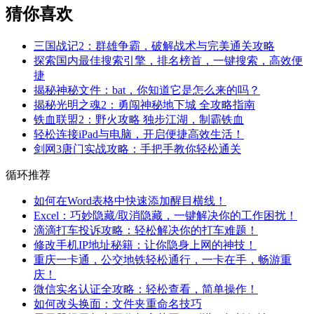
猜你喜欢
三国战记2：群雄争霸，破解战术与完美通关攻略
探索国内最佳搜索引擎，排名榜首，一键搜索，高效便
捷
揭秘神秘文件：bat，你知道它是怎么来的吗？
揭秘光明之魂2：勇闯神秘地下城 全攻略指南
铁血联盟2：野火攻略 独步江湖，制霸铁血
轻松连接iPad与电脑，开启便捷高效生活！
剑网3唐门实战攻略：手把手教你轻松通关
循环推荐
如何在Word表格中快速添加醒目横线！
Excel：巧妙隐藏/取消隐藏，一键解决你的工作困扰！
滴滴打车投诉攻略：轻松解决你的打车难题！
修改手机IP地址秘籍：让你隐身上网的神技！
重庆一卡通，公交地铁轻松通行，一卡在手，畅游重
庆！
微信实名认证全攻略：轻松查看，简单操作！
如何改头换面：文件夹重命名技巧