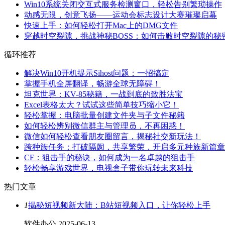
Win10系统关闭交互式服务检测窗口，轻松告别繁琐操作
动感无限，创意飞扬——运动会标志设计大赛璀璨启幕
快速上手：如何轻松打开Mac上的DMG文件
穿越时空裂隙，挑战神秘BOSS：如何击败时空裂隙的秘
循环推荐
解决Win10开机提示Sihost问题：一招搞定
掌握手机全屏翻译，畅游全球无障碍！
坦克世界：KV-85秘籍，一战到底的致胜法宝
Excel表格太大？试试这些简单技巧缩小它！
轻松掌握：电脑批量创建文件夹与子文件秘籍
如何轻松辨别微信群主与管理员，不再困惑！
微信如何轻松查看朋友圈留言，揭秘社交新玩法！
跨种族任务：打破隔阂，共享繁荣，开启多元种族新篇章
CF：狙击手的秘诀，如何成为一名卓越的狙击手
轻松畅享游戏世界，电视盒子带你玩转未来科技
热门文章
1
揭秘短视频新大陆：B站短视频入口，让你轻松上手
软件办公
2025-06-13