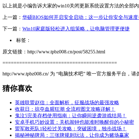
以上就是小编告诉大家的win10关闭更新系统设置方法的全
上一篇：
华硕BIOS如何开启安全启动：这一步让你安全与速度
下一篇：
Win10家庭版轻松进入组策略，让电脑管理更便捷
标签：
原文链接：http://www.tpbz008.cn/post/58255.html
=========================================
http://www.tpbz008.cn/ 为 “电脑技术吧” 唯一官方服务
猜你喜欢
英雄联盟赵信：全面解析，征服战场的最强攻略
收获日：掠夺血腥狂潮 全流程图文攻略详解！
鬼泣5完美存档使用指南：让你瞬间逆袭游戏结局！
安卓手机巧妙设置：关机闹钟也能准时唤醒你的小秘密
盟军敢死队1轻松过关攻略：突破困境，独步战场！
揭秘神秘牌局：三张牌规则玩法，让你成为赌场赢家