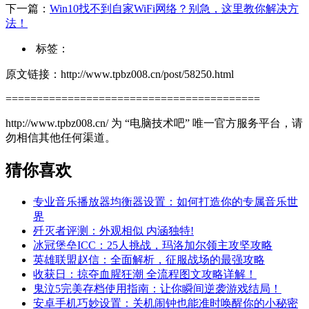
下一篇：
Win10找不到自家WiFi网络？别急，这里教你解决方
法！
标签：
原文链接：http://www.tpbz008.cn/post/58250.html
=========================================
http://www.tpbz008.cn/ 为 “电脑技术吧” 唯一官方服务平台，请
勿相信其他任何渠道。
猜你喜欢
专业音乐播放器均衡器设置：如何打造你的专属音乐世
界
歼灭者评测：外观相似 内涵独特!
冰冠堡垒ICC：25人挑战，玛洛加尔领主攻坚攻略
英雄联盟赵信：全面解析，征服战场的最强攻略
收获日：掠夺血腥狂潮 全流程图文攻略详解！
鬼泣5完美存档使用指南：让你瞬间逆袭游戏结局！
安卓手机巧妙设置：关机闹钟也能准时唤醒你的小秘密