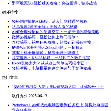
盟军敢死队1轻松过关攻略：突破困境，独步战场！
循环推荐
轻松制作惊艳AI海报：从入门到精通的教程
路易鬼屋2通关全解：细致入微的秘籍
如何合理分配你的硬盘空间：一览无遗的存储策略
微博热推秘籍，轻松让你上热门榜单！
泰拉瑞亚：钓鱼任务攻略，轻松钓到稀有宝物！
解决Win10开机提示Sihost问题：一招搞定
掌握手机全屏翻译，畅游全球无障碍！
坦克世界：KV-85秘籍，一战到底的致胜法宝
Excel表格太大？试试这些简单技巧缩小它！
轻松掌握：电脑批量创建文件夹与子文件秘籍
热门文章
1
揭秘短视频新大陆：B站短视频入口，让你轻松上手
软件办公
2025-06-13
2
windows11如何把此电脑固定到任务栏 如何将此电脑固
定在任务栏