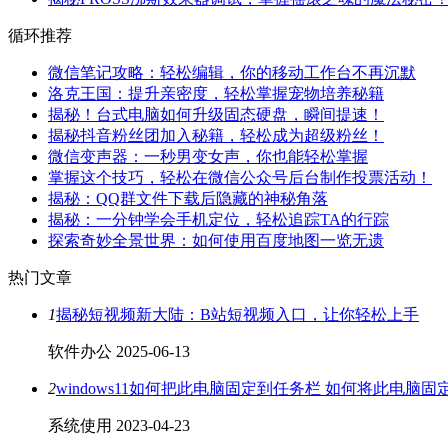
循环推荐
微信笔记攻略：轻松编辑，你的移动工作台不再沉默
洛克王国：提升亲密度，轻松掌握宠物培养秘籍
揭秘！台式电脑如何升级固态硬盘，瞬间提速！
揭秘抖音粉丝团加入秘籍，轻松成为超级粉丝！
微信变声器：一秒男变女声，你也能轻松掌握
掌握这个技巧，轻松在微信公众号后台制作投票活动！
揭秘：QQ群文件下载后隐藏的神秘角落
揭秘：一分钟学会手机定位，轻松追踪TA的行踪
探索奇妙全景世界：如何使用百度地图一览无遗
热门文章
1
揭秘短视频新大陆：B站短视频入口，让你轻松上手
软件办公
2025-06-13
2
windows11如何把此电脑固定到任务栏 如何将此电脑
系统使用
2023-04-23