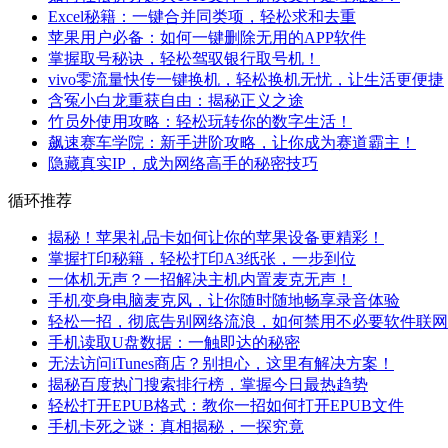
Excel秘籍：一键合并同类项，轻松求和去重
苹果用户必备：如何一键删除无用的APP软件
掌握取号秘诀，轻松驾驭银行取号机！
vivo零流量快传一键换机，轻松换机无忧，让生活更便捷
含冤小白龙重获自由：揭秘正义之途
竹员外使用攻略：轻松玩转你的数字生活！
飙速赛车学院：新手进阶攻略，让你成为赛道霸主！
隐藏真实IP，成为网络高手的秘密技巧
循环推荐
揭秘！苹果礼品卡如何让你的苹果设备更精彩！
掌握打印秘籍，轻松打印A3纸张，一步到位
一体机无声？一招解决主机内置麦克无声！
手机变身电脑麦克风，让你随时随地畅享录音体验
轻松一招，彻底告别网络流浪，如何禁用不必要软件联网
手机读取U盘数据：一触即达的秘密
无法访问iTunes商店？别担心，这里有解决方案！
揭秘百度热门搜索排行榜，掌握今日最热趋势
轻松打开EPUB格式：教你一招如何打开EPUB文件
手机卡死之谜：真相揭秘，一探究竟