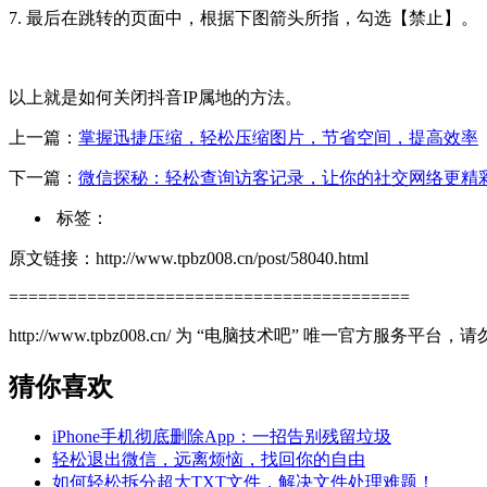
7. 最后在跳转的页面中，根据下图箭头所指，勾选【禁止】。
以上就是如何关闭抖音IP属地的方法。
上一篇：
掌握迅捷压缩，轻松压缩图片，节省空间，提高效率
下一篇：
微信探秘：轻松查询访客记录，让你的社交网络更精
标签：
原文链接：http://www.tpbz008.cn/post/58040.html
=========================================
http://www.tpbz008.cn/ 为 “电脑技术吧” 唯一官方服务
猜你喜欢
iPhone手机彻底删除App：一招告别残留垃圾
轻松退出微信，远离烦恼，找回你的自由
如何轻松拆分超大TXT文件，解决文件处理难题！