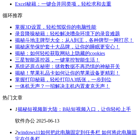
Excel秘籍：一键合并同类项，轻松求和去重
循环推荐
掌握3D设置，轻松驾驭你的电脑性能
录音降噪秘籍：轻松解决嘈杂环境下的录音难题
揭秘斗地主牌型大全：从A到王，各种牌型一网打尽！
揭秘床垫保护套十大品牌，让你的睡眠更安心！
揭秘：如何轻松获取网站上隐藏的cookies
三星智能遥控器，一键掌控智能生活！
系统还原点秘密：拯救数据不再恐惧的神秘开关
揭秘！苹果礼品卡如何让你的苹果设备更精彩！
掌握打印秘籍，轻松打印A3纸张，一步到位
一体机无声？一招解决主机内置麦克无声！
热门文章
1
揭秘短视频新大陆：B站短视频入口，让你轻松上手
软件办公
2025-06-13
2
windows11如何把此电脑固定到任务栏 如何将此电脑固
定在任务栏