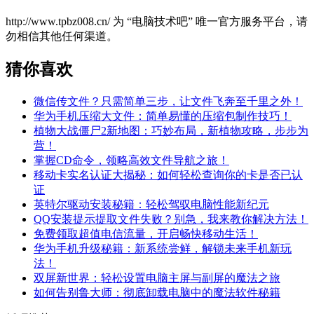
http://www.tpbz008.cn/ 为 “电脑技术吧” 唯一官方服务平台，请
勿相信其他任何渠道。
猜你喜欢
微信传文件？只需简单三步，让文件飞奔至千里之外！
华为手机压缩大文件：简单易懂的压缩包制作技巧！
植物大战僵尸2新地图：巧妙布局，新植物攻略，步步为
营！
掌握CD命令，领略高效文件导航之旅！
移动卡实名认证大揭秘：如何轻松查询你的卡是否已认
证
英特尔驱动安装秘籍：轻松驾驭电脑性能新纪元
QQ安装提示提取文件失败？别急，我来教你解决方法！
免费领取超值电信流量，开启畅快移动生活！
华为手机升级秘籍：新系统尝鲜，解锁未来手机新玩
法！
双屏新世界：轻松设置电脑主屏与副屏的魔法之旅
如何告别鲁大师：彻底卸载电脑中的魔法软件秘籍