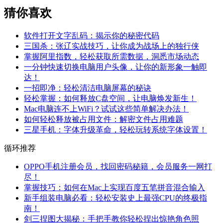
猜你喜欢
软件打开文字乱码：揭示你的秘密代码
三国杀：张辽实战技巧，让你成为战场上的独行侠
掌握阿里指数，轻松获取所需数据，洞悉市场动态
一分钟快速切换电脑用户头像，让你的新形象一触即
达！
一招即净：轻松清洁电脑屏幕的秘诀
轻松掌握：如何释放C盘空间，让电脑焕发新生！
Mac电脑连不上WiFi？试试这些简单解决办法！
如何轻松释放被占用文件：解密文件占用难题
三星手机：字体升级革命，轻松玩转系统字体设置！
循环推荐
OPPO手机注册会员，找回密码秘籍，会员服务一网打
尽！
掌握技巧：如何在Mac上实现百度五笔拼音混合输入
新手组装电脑必看：轻松安装史上最强CPU的终极指
南！
剑三捏图大揭秘：手把手教你轻松捏出惊艳角色照