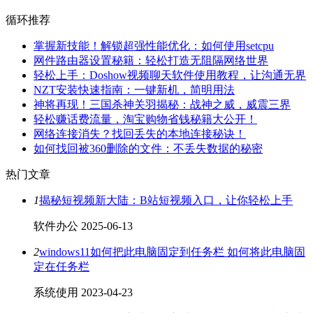
循环推荐
掌握新技能！解锁超强性能优化：如何使用setcpu
网件路由器设置秘籍：轻松打造无阻隔网络世界
轻松上手：Doshow视频聊天软件使用教程，让沟通无界
NZT安装快速指南：一键新机，简明用法
神将再现！三国杀神关羽揭秘：战神之威，威震三界
轻松赚话费流量，淘宝购物省钱秘籍大公开！
网络连接消失？找回丢失的本地连接秘诀！
如何找回被360删除的文件：不丢失数据的秘密
热门文章
1
揭秘短视频新大陆：B站短视频入口，让你轻松上手
软件办公
2025-06-13
2
windows11如何把此电脑固定到任务栏 如何将此电脑固
定在任务栏
系统使用
2023-04-23