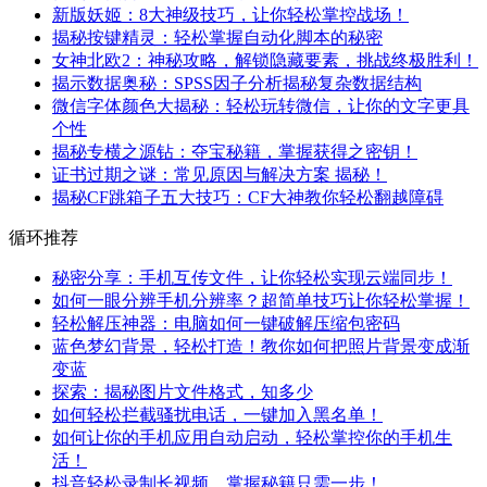
新版妖姬：8大神级技巧，让你轻松掌控战场！
揭秘按键精灵：轻松掌握自动化脚本的秘密
女神北欧2：神秘攻略，解锁隐藏要素，挑战终极胜利！
揭示数据奥秘：SPSS因子分析揭秘复杂数据结构
微信字体颜色大揭秘：轻松玩转微信，让你的文字更具
个性
揭秘专横之源钻：夺宝秘籍，掌握获得之密钥！
证书过期之谜：常见原因与解决方案 揭秘！
揭秘CF跳箱子五大技巧：CF大神教你轻松翻越障碍
循环推荐
秘密分享：手机互传文件，让你轻松实现云端同步！
如何一眼分辨手机分辨率？超简单技巧让你轻松掌握！
轻松解压神器：电脑如何一键破解压缩包密码
蓝色梦幻背景，轻松打造！教你如何把照片背景变成渐
变蓝
探索：揭秘图片文件格式，知多少
如何轻松拦截骚扰电话，一键加入黑名单！
如何让你的手机应用自动启动，轻松掌控你的手机生
活！
抖音轻松录制长视频，掌握秘籍只需一步！