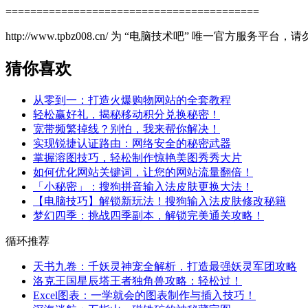
=========================================
http://www.tpbz008.cn/ 为 “电脑技术吧” 唯一官方服务
猜你喜欢
从零到一：打造火爆购物网站的全套教程
轻松赢好礼，揭秘移动积分兑换秘密！
宽带频繁掉线？别怕，我来帮你解决！
实现锐捷认证路由：网络安全的秘密武器
掌握溶图技巧，轻松制作惊艳美图秀秀大片
如何优化网站关键词，让您的网站流量翻倍！
「小秘密」：搜狗拼音输入法皮肤更换大法！
【电脑技巧】解锁新玩法！搜狗输入法皮肤修改秘籍
梦幻四季：挑战四季副本，解锁完美通关攻略！
循环推荐
天书九卷：千妖灵神宠全解析，打造最强妖灵军团攻略
洛克王国星辰塔王者独角兽攻略：轻松过！
Excel图表：一学就会的图表制作与插入技巧！